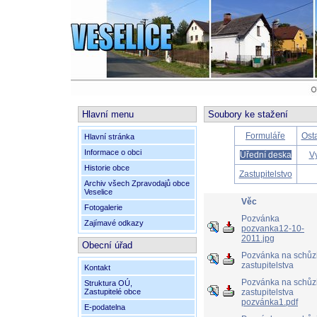
Hlavní menu
Soubory ke stažení
Formuláře
Ost
Hlavní stránka
Informace o obci
Úřední deska
V
Historie obce
Zastupitelstvo
Archiv všech
Zpravodajů obce
Veselice
Věc
Fotogalerie
Pozvánka
Zajímavé odkazy
pozvanka12-10-
2011.jpg
Obecní úřad
Pozvánka na schůz
zastupitelstva
Kontakt
Pozvánka na schůz
Struktura OÚ,
Zastupitelé obce
zastupitelstva
pozvánka1.pdf
E-podatelna