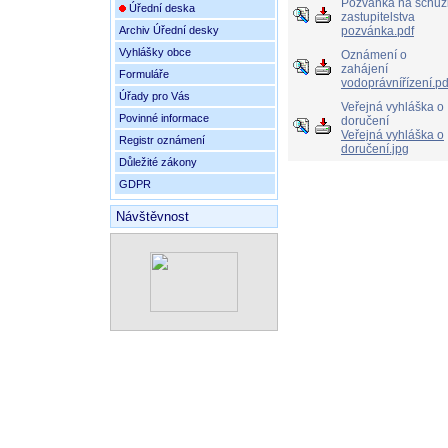
Pozvánka na schůz
Úřední deska
zastupitelstva
Archiv Úřední desky
pozvánka.pdf
Vyhlášky obce
Oznámení o
zahájení
Formuláře
vodoprávnířízení.pd
Úřady pro Vás
Veřejná vyhláška o
Povinné informace
doručení
Veřejná vyhláška o
Registr oznámení
doručení.jpg
Důležité zákony
GDPR
Návštěvnost